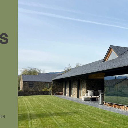
s
nte